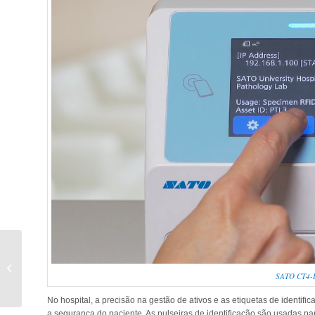
Medacta International
se associa à SATO e
SATO CT4-LX
SAIT visando maior
eficiência e...
No hospital, a precisão na gestão de ativos e as etiquetas de ident
a segurança do paciente. As pulseiras de identificação são usadas p