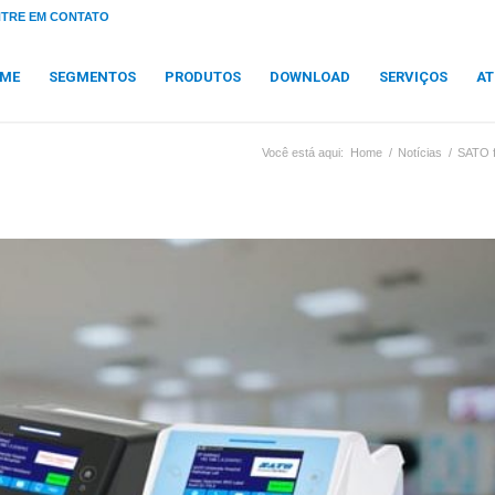
NTRE EM CONTATO
ME
SEGMENTOS
PRODUTOS
DOWNLOAD
SERVIÇOS
AT
Você está aqui:
Home
/
Notícias
/
SATO f