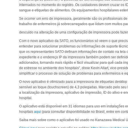
internados no momento do registro. Os cuidadores devem cruzar os I
sangue e etiquetas de alimentos. Os equipamentos hospitalares es
Se ocorrer um erro de impressora, geralmente são os profissionais de
trabalho de enfermeiros já sobrecarregados que lidam com muitos pa
descuido na alteração de uma configuração de impressora pode faze
Com o novo aplicativo da SATO, os funcionários só veem o que preci
entender para solucionar problemas ou informações de suporte técnico
que os representantes SATO definam informações de contato na tela o 
expediente e o endereço IP da impressora também podem ser definidos
adicionados, tornando mais rápido e fácil visualizar para quê cada i
de estresse no ambiente dos hospitais”, disse Kevin Allart, vice-pre
simplificar o processo de solução de problemas para enfermeiros e e
O novo aplicativo é otimizado para a impressora de etiquetas deskt
sensível ao toque (touchscreen) de 4,3 polegadas. Marcado pelo seu la
a localização da impressora, aplicativo de impressão, ID do ativo e 
hospital.
O aplicativo está disponível em 31 idiomas para uso em instalaçõe
hospitais
aqui
(para consultar disponibilidade no Brasil, entre em con
Saiba mais sobre como o aplicativo foi usado no Kanazawa Medical Un