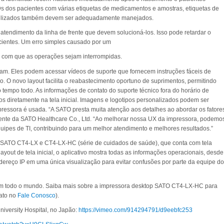
Ds dos pacientes com várias etiquetas de medicamentos e amostras, etiquetas de
terilizados também devem ser adequadamente manejados.
 atendimento da linha de frente que devem solucioná-los. Isso pode retardar o
cientes. Um erro simples causado por um
r com que as operações sejam interrompidas.
sam. Eles podem acessar vídeos de suporte que fornecem instruções fáceis de
. O novo layout facilita o reabastecimento oportuno de suprimentos, permitindo
tempo todo. As informações de contato do suporte técnico fora do horário de
 diretamente na tela inicial. Imagens e logotipos personalizados podem ser
mpressora é usada. “A SATO presta muita atenção aos detalhes ao abordar os fatore
sidente da SATO Healthcare Co., Ltd. “Ao melhorar nossa UX da impressora, podemo
quipes de TI, contribuindo para um melhor atendimento e melhores resultados.”
op SATO CT4-LX e CT4-LX-HC (série de cuidados de saúde), que conta com tela
yout de tela inicial, o aplicativo mostra todas as informações operacionais, desde
endereço IP em uma única visualização para evitar confusões por parte da equipe do
s em todo o mundo. Saiba mais sobre a impressora desktop SATO CT4-LX-HC para
tato no
Fale Conosco
).
iversity Hospital, no Japão:
https://vimeo.com/914294791/d9eebfc253