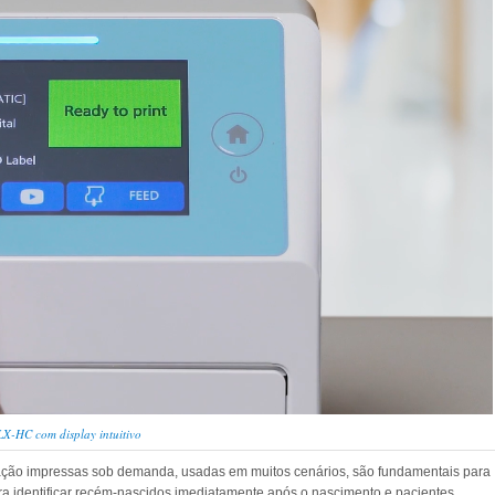
-HC com display intuitivo
ificação impressas sob demanda, usadas em muitos cenários, são fundamentais para
ara identificar recém-nascidos imediatamente após o nascimento e pacientes