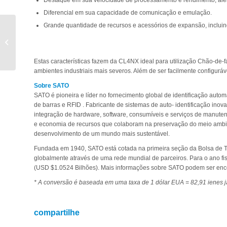
Diferencial em sua capacidade de comunicação e emulação.
Grande quantidade de recursos e acessórios de expansão, inclui
STRYKER, Gigante em
Implantes ortopédicos,
adota na Europa a
solução PJM...
Estas características fazem da CL4NX ideal para utilização Chão-de-fá
ambientes industriais mais severos. Além de ser facilmente configurá
Sobre SATO
SATO é pioneira e líder no fornecimento global de identificação autom
de barras e RFID . Fabricante de sistemas de auto- identificação ino
integração de hardware, software, consumíveis e serviços de manute
e economia de recursos que colaboram na preservação do meio ambien
desenvolvimento de um mundo mais sustentável.
Fundada em 1940, SATO está cotada na primeira seção da Bolsa de Tó
globalmente através de uma rede mundial de parceiros. Para o ano fi
(USD $1.0524 Bilhões). Mais informações sobre SATO podem ser en
* A conversão é baseada em uma taxa de 1 dólar EUA = 82,91 ienes
compartilhe