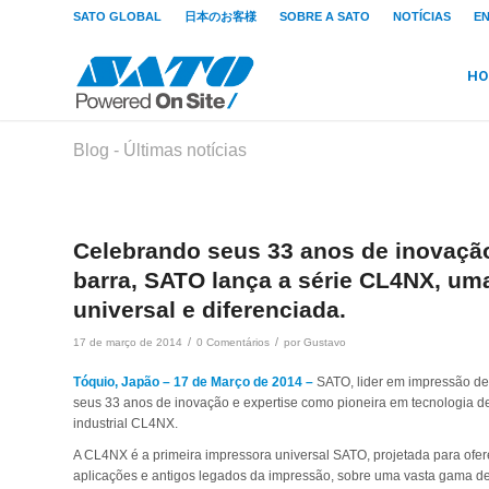
SATO GLOBAL
日本のお客様
SOBRE A SATO
NOTÍCIAS
E
HO
Blog - Últimas notícias
Celebrando seus 33 anos de inovaçã
barra, SATO lança a série CL4NX, um
universal e diferenciada.
/
/
17 de março de 2014
0 Comentários
por
Gustavo
Tóquio, Japão – 17 de Março de 2014 –
SATO, lider em impressão de
seus 33 anos de inovação e expertise como pioneira em tecnologia de
industrial CL4NX.
A CL4NX é a primeira impressora universal SATO, projetada para ofere
aplicações e antigos legados da impressão, sobre uma vasta gama de