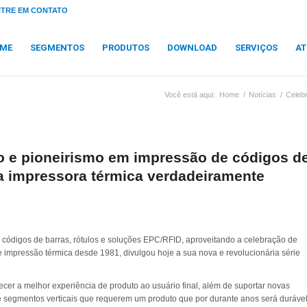
NTRE EM CONTATO
ME
SEGMENTOS
PRODUTOS
DOWNLOAD
SERVIÇOS
AT
Você está aqui:
Home
/
Notícias
/
Celebr
o e pioneirismo em impressão de códigos d
a impressora térmica verdadeiramente
 códigos de barras, rótulos e soluções EPC/RFID, aproveitando a celebração de
 impressão térmica desde 1981, divulgou hoje a sua nova e revolucionária série
cer a melhor experiência de produto ao usuário final, além de suportar novas
 segmentos verticais que requerem um produto que por durante anos será duráve