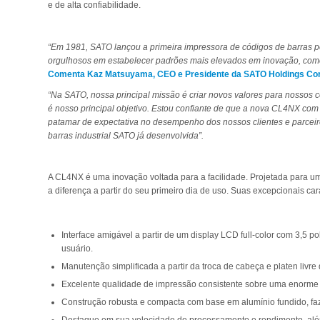
e de alta confiabilidade.
“Em 1981, SATO lançou a primeira impressora de códigos de barras p
orgulhosos em estabelecer padrões mais elevados em inovação, com
Comenta Kaz Matsuyama, CEO e Presidente da SATO Holdings Cor
“Na SATO, nossa principal missão é criar novos valores para nossos 
é nosso principal objetivo. Estou confiante de que a nova CL4NX com 
patamar de expectativa no desempenho dos nossos clientes e parceir
barras industrial SATO já desenvolvida”.
A CL4NX é uma inovação voltada para a facilidade. Projetada para u
a diferença a partir do seu primeiro dia de uso. Suas excepcionais car
Interface amigável a partir de um display LCD full-color com 3,5 p
usuário.
Manutenção simplificada a partir da troca de cabeça e platen livre
Excelente qualidade de impressão consistente sobre uma enorme 
Construção robusta e compacta com base em alumínio fundido, fa
Destaque em sua velocidade de processamento e rendimento, al