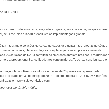
ndo RFID / NFC
brica, centros de armazenagem, cadeia logística, setor de saúde, varejo e outros
vel, seus recursos e môdulos facilitam as implementações globais.
ática integrada e soluções de coleta de dados que utilizam tecnologias de código
vadores e confiáveis, oferece soluções completas para as empresas através da
nção. As soluções da SATO permitem às empresas obterem precisão, produtividad
te e a proporcionar tranquilidade aos consumidores. Tudo isto contribui para o
quio, no Japão. Possui escritórios em mais de 20 países e é representada
scal encerrado em 31 de março de 2013, registrou receita de JPY 87.256 milhões
contradas em www.satoworldwide.com.
 japoneses no câmbio médio
.