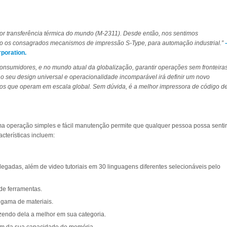
or transferência térmica do mundo (M-2311). Desde então, nos sentimos
o os consagrados mecanismos de impressão S-Type, para automação industrial.”
poration.
consumidores, e no mundo atual da globalização, garantir operações sem fronteira
o seu design universal e operacionalidade incomparável irá definir um novo
os que operam em escala global. Sem dúvida, é a melhor impressora de código d
ma operação simples e fácil manutenção permite que qualquer pessoa possa sentir
acterísticas incluem:
olegadas, além de video tutoriais em 30 linguagens diferentes selecionáveis pelo
 de ferramentas.
gama de materiais.
zendo dela a melhor em sua categoria.
ém da sua capacidade de memória.