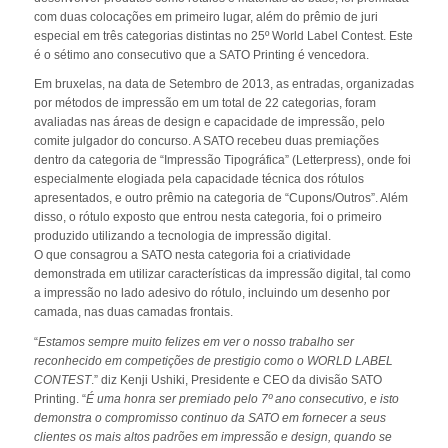
com duas colocações em primeiro lugar, além do prêmio de juri
especial em três categorias distintas no 25º World Label Contest. Este
é o sétimo ano consecutivo que a SATO Printing é vencedora.
Em bruxelas, na data de Setembro de 2013, as entradas, organizadas
por métodos de impressão em um total de 22 categorias, foram
avaliadas nas áreas de design e capacidade de impressão, pelo
comite julgador do concurso. A SATO recebeu duas premiações
dentro da categoria de “Impressão Tipográfica” (Letterpress), onde foi
especialmente elogiada pela capacidade técnica dos rótulos
apresentados, e outro prêmio na categoria de “Cupons/Outros”. Além
disso, o rótulo exposto que entrou nesta categoria, foi o primeiro
produzido utilizando a tecnologia de impressão digital.
O que consagrou a SATO nesta categoria foi a criatividade
demonstrada em utilizar características da impressão digital, tal como
a impressão no lado adesivo do rótulo, incluindo um desenho por
camada, nas duas camadas frontais.
“
Estamos sempre muito felizes em ver o nosso trabalho ser
reconhecido em competições de prestigio como o WORLD LABEL
CONTEST
.” diz Kenji Ushiki, Presidente e CEO da divisão SATO
Printing. “
É uma honra ser premiado pelo 7º ano consecutivo, e isto
demonstra o compromisso continuo da SATO em fornecer a seus
clientes os mais altos padrões em impressão e design, quando se