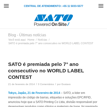
CENTRAL DE ATENDIMENTO: +55 11 5033-5577
Blog - Últimas notícias
Você está aqui:
Home
/
Notícias
/
SATO é premiada pelo 7° ano consecutivo no WORLD LABEL CONTEST
SATO é premiada pelo 7° ano
consecutivo no WORLD LABEL
CONTEST
/
/
21 de fevereiro de 2014
0 Comentários
por
Gustavo
Tokyo, Japão, 21 de Fevereiro de 2014
– SATO, a lider em
impressão de código de barras, etiquetas e soluções EPC/RFID,
anunciou hoje que a SATO Printing Co Ltda, divisão responsável por
desenvolver produtos como rótulos e materiais de base, foi premiada