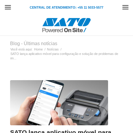
CENTRAL DE ATENDIMENTO: +55 11 5033-5577
Blog - Últimas notícias
Você está aqui:
Home
/
Notícias
/
SATO lança aplicativo móvel para configuração e solução de problemas de
im...
SATO lança aplicativo móvel para